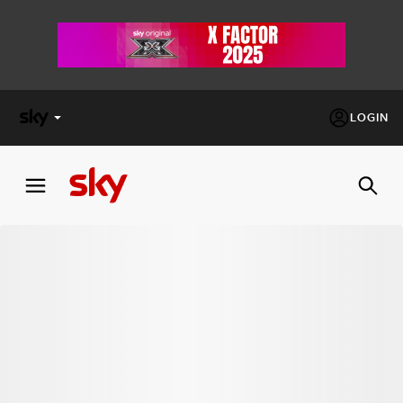
LOGIN
X
FACTOR
MASTERCHEF
PECHINO
EXPRESS
Cos’altro vedere:
PROGRAMMI SKY
Un mondo di offerte:
SKY.IT
NOW