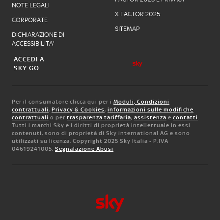
NOTE LEGALI
X FACTOR 2025
CORPORATE
SITEMAP
DICHIARAZIONE DI
ACCESSIBILITA'
ACCEDI A
SKY GO
Per il consumatore clicca qui per i
Moduli, Condizioni
contrattuali
,
Privacy & Cookies
,
informazioni sulle modifiche
contrattuali
o per
trasparenza tariffaria
,
assistenza
e
contatti
.
Tutti i marchi Sky e i diritti di proprietà intellettuale in essi
contenuti, sono di proprietà di Sky international AG e sono
utilizzati su licenza. Copyright 2025 Sky Italia - P.IVA
04619241005.
Segnalazione Abusi