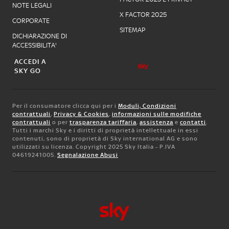
NOTE LEGALI
X FACTOR 2025
CORPORATE
SITEMAP
DICHIARAZIONE DI
ACCESSIBILITA'
ACCEDI A
SKY GO
Per il consumatore clicca qui per i
Moduli, Condizioni
contrattuali
,
Privacy & Cookies
,
informazioni sulle modifiche
contrattuali
o per
trasparenza tariffaria
,
assistenza
e
contatti
.
Tutti i marchi Sky e i diritti di proprietà intellettuale in essi
contenuti, sono di proprietà di Sky international AG e sono
utilizzati su licenza. Copyright 2025 Sky Italia - P.IVA
04619241005.
Segnalazione Abusi