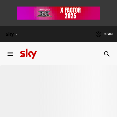
LOGIN
X
FACTOR
MASTERCHEF
PECHINO
EXPRESS
Cos’altro vedere:
PROGRAMMI SKY
Un mondo di offerte:
SKY.IT
NOW