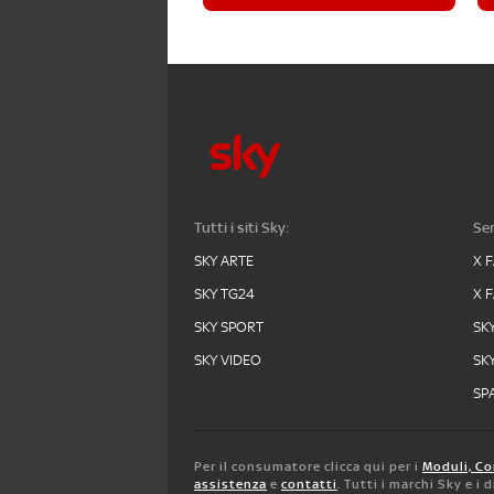
Tutti i siti Sky:
Ser
SKY ARTE
X 
SKY TG24
X 
SKY SPORT
SK
SKY VIDEO
SK
SPA
Per il consumatore clicca qui per i
Moduli, Co
assistenza
e
contatti
. Tutti i marchi Sky e i