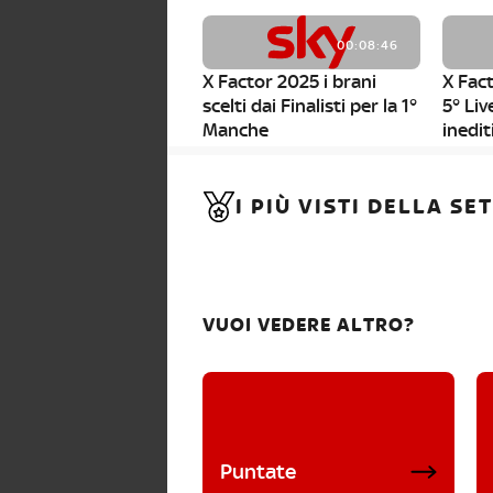
00:08:46
X Factor 2025 i brani
X Fact
scelti dai Finalisti per la 1°
5° Liv
Manche
inedit
00:01:11
I PIÙ VISTI DELLA S
X Factor 2025, da stasera
al via i nuovi Bootcamp!
VUOI VEDERE ALTRO?
Puntate