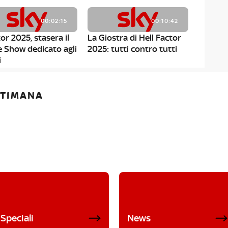
00:02:15
00:10:42
or 2025, stasera il
La Giostra di Hell Factor
e Show dedicato agli
2025: tutti contro tutti
i
ETTIMANA
Speciali
News