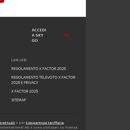
ACCEDI
A SKY
GO
Link utili:
REGOLAMENTO X FACTOR 2025
REGOLAMENTO TELEVOTO X FACTOR
2025 E PRIVACY
X FACTOR 2025
SITEMAP
trattuali
o per
trasparenza tariffaria
,
y international AG e sono utilizzati su licenza.