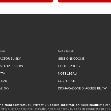
vizi:
Note legali:
FACTOR SU SKY
GESTIONE COOKIE
FACTOR SU NOW
COOKIE POLICY
Y TV
NOTE LEGALI
Y BAR
CORPORATE
ZI SKY
DICHIARAZIONE DI ACCESSIBILITA'
ndizioni contrattuali
,
Privacy & Cookies
,
informazioni sulle modifiche con
 diritti di proprietà intellettuale in essi contenuti, sono di proprietà di Sk