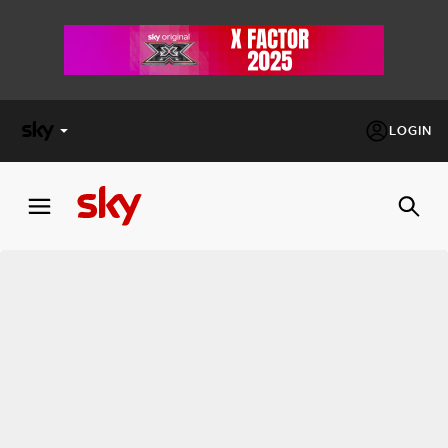
LOGIN
X
FACTOR
MASTERCHEF
PECHINO
EXPRESS
Cos’altro vedere:
PROGRAMMI SKY
Un mondo di offerte:
SKY.IT
NOW