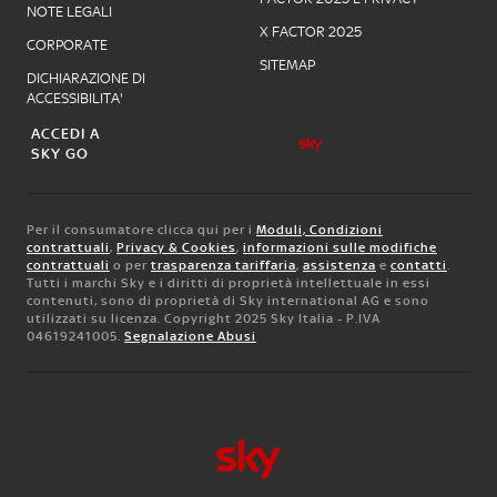
NOTE LEGALI
X FACTOR 2025
CORPORATE
SITEMAP
DICHIARAZIONE DI
ACCESSIBILITA'
ACCEDI A
SKY GO
Per il consumatore clicca qui per i
Moduli, Condizioni
contrattuali
,
Privacy & Cookies
,
informazioni sulle modifiche
contrattuali
o per
trasparenza tariffaria
,
assistenza
e
contatti
.
Tutti i marchi Sky e i diritti di proprietà intellettuale in essi
contenuti, sono di proprietà di Sky international AG e sono
utilizzati su licenza. Copyright 2025 Sky Italia - P.IVA
04619241005.
Segnalazione Abusi