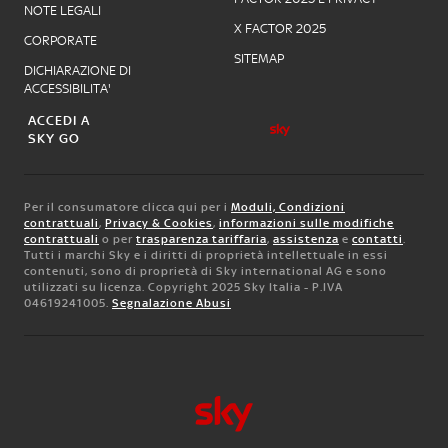
NOTE LEGALI
X FACTOR 2025
CORPORATE
SITEMAP
DICHIARAZIONE DI
ACCESSIBILITA'
ACCEDI A
SKY GO
Per il consumatore clicca qui per i
Moduli, Condizioni
contrattuali
,
Privacy & Cookies
,
informazioni sulle modifiche
contrattuali
o per
trasparenza tariffaria
,
assistenza
e
contatti
.
Tutti i marchi Sky e i diritti di proprietà intellettuale in essi
contenuti, sono di proprietà di Sky international AG e sono
utilizzati su licenza. Copyright 2025 Sky Italia - P.IVA
04619241005.
Segnalazione Abusi