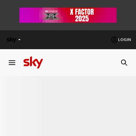
LOGIN
X
FACTOR
MASTERCHEF
PECHINO
EXPRESS
Cos’altro vedere:
PROGRAMMI SKY
Un mondo di offerte:
SKY.IT
NOW