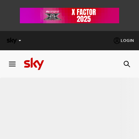
LOGIN
X
FACTOR
MASTERCHEF
PECHINO
EXPRESS
Cos’altro vedere:
PROGRAMMI SKY
Un mondo di offerte:
SKY.IT
NOW