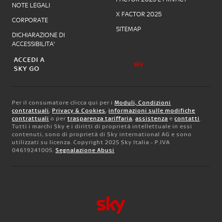
NOTE LEGALI
X FACTOR 2025
CORPORATE
SITEMAP
DICHIARAZIONE DI
ACCESSIBILITA'
ACCEDI A
SKY GO
Per il consumatore clicca qui per i
Moduli, Condizioni
contrattuali
,
Privacy & Cookies
,
informazioni sulle modifiche
contrattuali
o per
trasparenza tariffaria
,
assistenza
e
contatti
.
Tutti i marchi Sky e i diritti di proprietà intellettuale in essi
contenuti, sono di proprietà di Sky international AG e sono
utilizzati su licenza. Copyright 2025 Sky Italia - P.IVA
04619241005.
Segnalazione Abusi