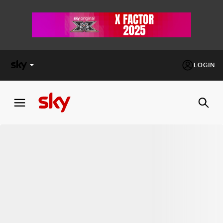
LOGIN
X
FACTOR
MASTERCHEF
PECHINO
EXPRESS
Cos’altro vedere:
PROGRAMMI SKY
Un mondo di offerte:
SKY.IT
NOW