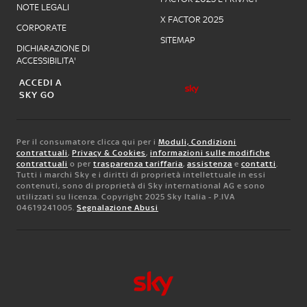
NOTE LEGALI
X FACTOR 2025
CORPORATE
SITEMAP
DICHIARAZIONE DI
ACCESSIBILITA'
ACCEDI A
SKY GO
Per il consumatore clicca qui per i
Moduli, Condizioni
contrattuali
,
Privacy & Cookies
,
informazioni sulle modifiche
contrattuali
o per
trasparenza tariffaria
,
assistenza
e
contatti
.
Tutti i marchi Sky e i diritti di proprietà intellettuale in essi
contenuti, sono di proprietà di Sky international AG e sono
utilizzati su licenza. Copyright 2025 Sky Italia - P.IVA
04619241005.
Segnalazione Abusi