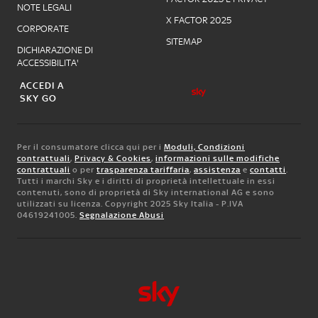
NOTE LEGALI
X FACTOR 2025
CORPORATE
SITEMAP
DICHIARAZIONE DI
ACCESSIBILITA'
ACCEDI A
SKY GO
Per il consumatore clicca qui per i
Moduli, Condizioni
contrattuali
,
Privacy & Cookies
,
informazioni sulle modifiche
contrattuali
o per
trasparenza tariffaria
,
assistenza
e
contatti
.
Tutti i marchi Sky e i diritti di proprietà intellettuale in essi
contenuti, sono di proprietà di Sky international AG e sono
utilizzati su licenza. Copyright 2025 Sky Italia - P.IVA
04619241005.
Segnalazione Abusi