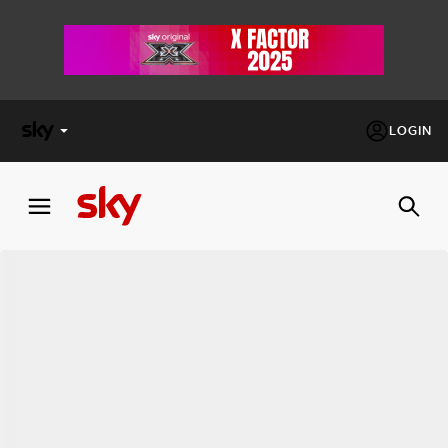
LOGIN
X
FACTOR
MASTERCHEF
PECHINO
EXPRESS
Cos’altro vedere:
PROGRAMMI SKY
Un mondo di offerte:
SKY.IT
NOW