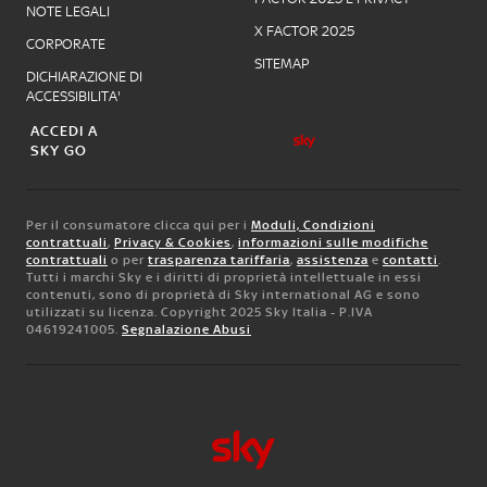
NOTE LEGALI
X FACTOR 2025
CORPORATE
SITEMAP
DICHIARAZIONE DI
ACCESSIBILITA'
ACCEDI A
SKY GO
Per il consumatore clicca qui per i
Moduli, Condizioni
contrattuali
,
Privacy & Cookies
,
informazioni sulle modifiche
contrattuali
o per
trasparenza tariffaria
,
assistenza
e
contatti
.
Tutti i marchi Sky e i diritti di proprietà intellettuale in essi
contenuti, sono di proprietà di Sky international AG e sono
utilizzati su licenza. Copyright 2025 Sky Italia - P.IVA
04619241005.
Segnalazione Abusi