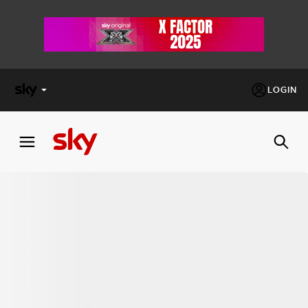
LOGIN
X
FACTOR
MASTERCHEF
PECHINO
EXPRESS
Cos’altro vedere:
PROGRAMMI SKY
Un mondo di offerte:
SKY.IT
NOW