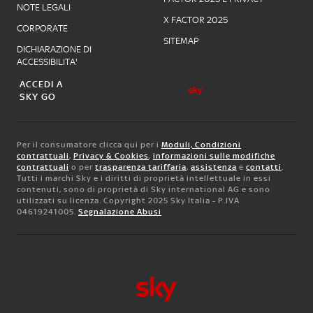
NOTE LEGALI
X FACTOR 2025
CORPORATE
SITEMAP
DICHIARAZIONE DI
ACCESSIBILITA'
ACCEDI A
SKY GO
Per il consumatore clicca qui per i
Moduli, Condizioni
contrattuali
,
Privacy & Cookies
,
informazioni sulle modifiche
contrattuali
o per
trasparenza tariffaria
,
assistenza
e
contatti
.
Tutti i marchi Sky e i diritti di proprietà intellettuale in essi
contenuti, sono di proprietà di Sky international AG e sono
utilizzati su licenza. Copyright 2025 Sky Italia - P.IVA
04619241005.
Segnalazione Abusi