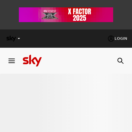
LOGIN
X
FACTOR
MASTERCHEF
PECHINO
EXPRESS
Cos’altro vedere:
PROGRAMMI SKY
Un mondo di offerte:
SKY.IT
NOW