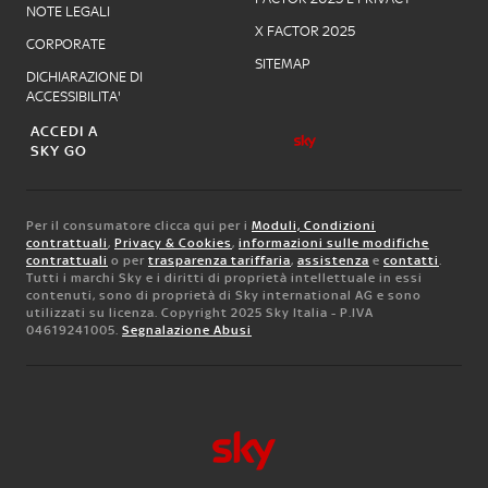
NOTE LEGALI
X FACTOR 2025
CORPORATE
SITEMAP
DICHIARAZIONE DI
ACCESSIBILITA'
ACCEDI A
SKY GO
Per il consumatore clicca qui per i
Moduli, Condizioni
contrattuali
,
Privacy & Cookies
,
informazioni sulle modifiche
contrattuali
o per
trasparenza tariffaria
,
assistenza
e
contatti
.
Tutti i marchi Sky e i diritti di proprietà intellettuale in essi
contenuti, sono di proprietà di Sky international AG e sono
utilizzati su licenza. Copyright 2025 Sky Italia - P.IVA
04619241005.
Segnalazione Abusi