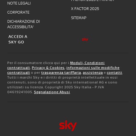
NOTE LEGALI
X FACTOR 2025
CORPORATE
SITEMAP
DICHIARAZIONE DI
ACCESSIBILITA'
ACCEDI A
SKY GO
Per il consumatore clicca qui per i
Moduli, Condizioni
contrattuali
,
Privacy & Cookies
,
informazioni sulle modifiche
contrattuali
o per
trasparenza tariffaria
,
assistenza
e
contatti
.
Tutti i marchi Sky e i diritti di proprietà intellettuale in essi
contenuti, sono di proprietà di Sky international AG e sono
utilizzati su licenza. Copyright 2025 Sky Italia - P.IVA
04619241005.
Segnalazione Abusi