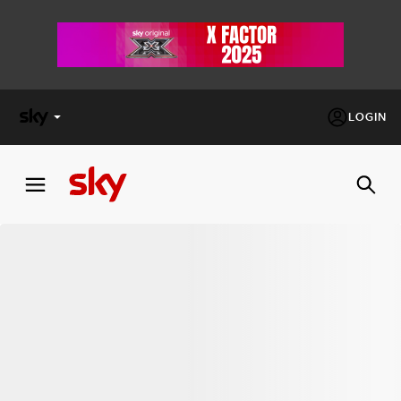
LOGIN
X
FACTOR
MASTERCHEF
PECHINO
EXPRESS
Cos’altro vedere:
PROGRAMMI SKY
Un mondo di offerte:
SKY.IT
NOW