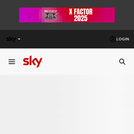
LOGIN
X
FACTOR
MASTERCHEF
PECHINO
EXPRESS
Cos’altro vedere:
PROGRAMMI SKY
Un mondo di offerte:
SKY.IT
NOW