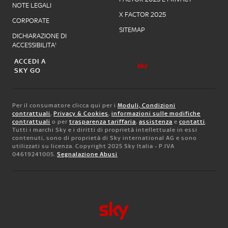
NOTE LEGALI
X FACTOR 2025
CORPORATE
SITEMAP
DICHIARAZIONE DI
ACCESSIBILITA'
ACCEDI A
SKY GO
Per il consumatore clicca qui per i
Moduli, Condizioni
contrattuali
,
Privacy & Cookies
,
informazioni sulle modifiche
contrattuali
o per
trasparenza tariffaria
,
assistenza
e
contatti
.
Tutti i marchi Sky e i diritti di proprietà intellettuale in essi
contenuti, sono di proprietà di Sky international AG e sono
utilizzati su licenza. Copyright 2025 Sky Italia - P.IVA
04619241005.
Segnalazione Abusi