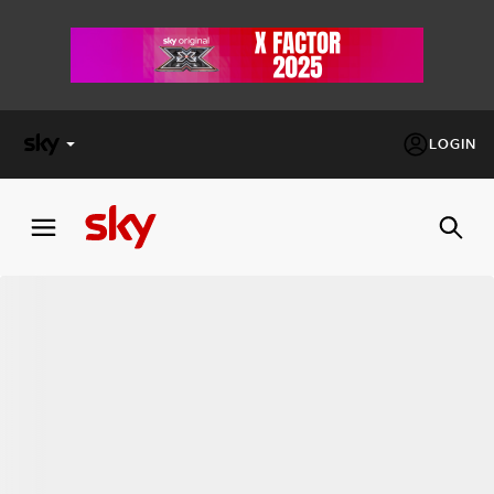
LOGIN
X
FACTOR
MASTERCHEF
PECHINO
EXPRESS
Cos’altro vedere:
PROGRAMMI SKY
Un mondo di offerte:
SKY.IT
NOW