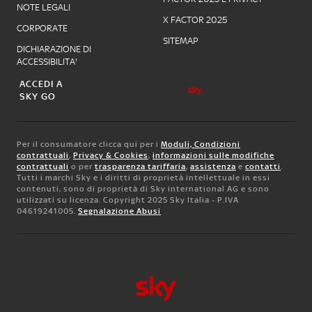
NOTE LEGALI
X FACTOR 2025
CORPORATE
SITEMAP
DICHIARAZIONE DI
ACCESSIBILITA'
ACCEDI A
SKY GO
Per il consumatore clicca qui per i
Moduli, Condizioni
contrattuali
,
Privacy & Cookies
,
informazioni sulle modifiche
contrattuali
o per
trasparenza tariffaria
,
assistenza
e
contatti
.
Tutti i marchi Sky e i diritti di proprietà intellettuale in essi
contenuti, sono di proprietà di Sky international AG e sono
utilizzati su licenza. Copyright 2025 Sky Italia - P.IVA
04619241005.
Segnalazione Abusi