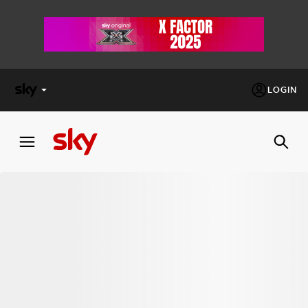
LOGIN
X
FACTOR
MASTERCHEF
PECHINO
EXPRESS
Cos’altro vedere:
PROGRAMMI SKY
Un mondo di offerte:
SKY.IT
NOW