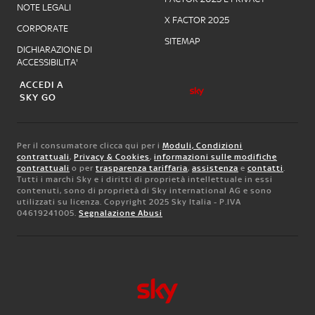
NOTE LEGALI
X FACTOR 2025
CORPORATE
SITEMAP
DICHIARAZIONE DI
ACCESSIBILITA'
ACCEDI A
SKY GO
Per il consumatore clicca qui per i
Moduli, Condizioni
contrattuali
,
Privacy & Cookies
,
informazioni sulle modifiche
contrattuali
o per
trasparenza tariffaria
,
assistenza
e
contatti
.
Tutti i marchi Sky e i diritti di proprietà intellettuale in essi
contenuti, sono di proprietà di Sky international AG e sono
utilizzati su licenza. Copyright 2025 Sky Italia - P.IVA
04619241005.
Segnalazione Abusi