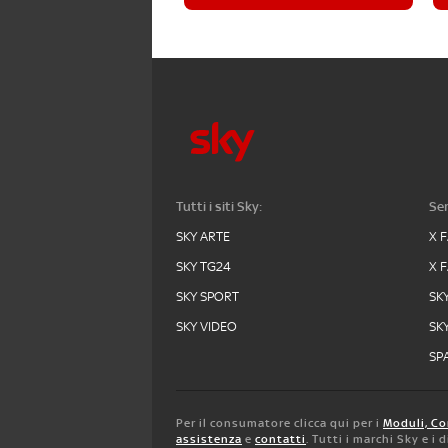
Tutti i siti Sky:
Ser
SKY ARTE
X 
SKY TG24
X 
SKY SPORT
SK
SKY VIDEO
SK
SPA
Per il consumatore clicca qui per i
Moduli, Co
assistenza
e
contatti
. Tutti i marchi Sky e i