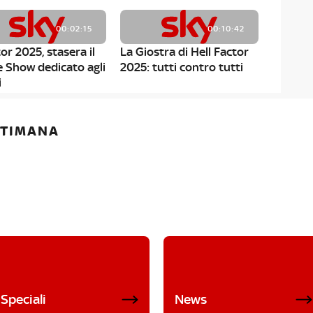
00:02:15
00:10:42
or 2025, stasera il
La Giostra di Hell Factor
e Show dedicato agli
2025: tutti contro tutti
i
ETTIMANA
Speciali
News