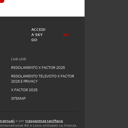
ACCEDI
A SKY
GO
Link utili:
REGOLAMENTO X FACTOR 2025
REGOLAMENTO TELEVOTO X FACTOR
2025 E PRIVACY
X FACTOR 2025
SITEMAP
trattuali
o per
trasparenza tariffaria
,
y international AG e sono utilizzati su licenza.