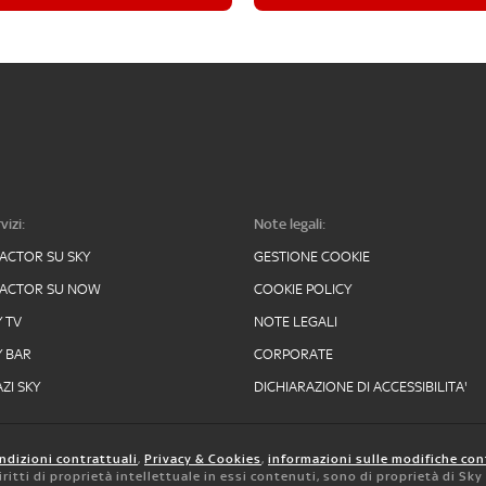
vizi:
Note legali:
FACTOR SU SKY
GESTIONE COOKIE
FACTOR SU NOW
COOKIE POLICY
Y TV
NOTE LEGALI
Y BAR
CORPORATE
ZI SKY
DICHIARAZIONE DI ACCESSIBILITA'
ndizioni contrattuali
,
Privacy & Cookies
,
informazioni sulle modifiche con
 diritti di proprietà intellettuale in essi contenuti, sono di proprietà di Sk