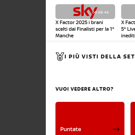
00:08:46
X Factor 2025 i brani
X Fact
scelti dai Finalisti per la 1°
5° Liv
Manche
inedit
00:01:11
I PIÙ VISTI DELLA S
X Factor 2025, da stasera
al via i nuovi Bootcamp!
VUOI VEDERE ALTRO?
Puntate