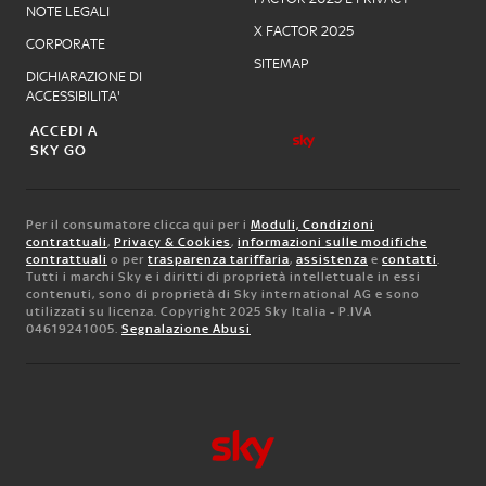
NOTE LEGALI
X FACTOR 2025
CORPORATE
SITEMAP
DICHIARAZIONE DI
ACCESSIBILITA'
ACCEDI A
SKY GO
Per il consumatore clicca qui per i
Moduli, Condizioni
contrattuali
,
Privacy & Cookies
,
informazioni sulle modifiche
contrattuali
o per
trasparenza tariffaria
,
assistenza
e
contatti
.
Tutti i marchi Sky e i diritti di proprietà intellettuale in essi
contenuti, sono di proprietà di Sky international AG e sono
utilizzati su licenza. Copyright 2025 Sky Italia - P.IVA
04619241005.
Segnalazione Abusi