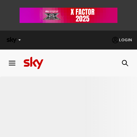
LOGIN
X
FACTOR
MASTERCHEF
PECHINO
EXPRESS
Cos’altro vedere:
PROGRAMMI SKY
Un mondo di offerte:
SKY.IT
NOW