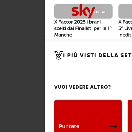
00:08:46
X Factor 2025 i brani
X Fact
scelti dai Finalisti per la 1°
5° Liv
Manche
inedit
00:01:11
I PIÙ VISTI DELLA S
X Factor 2025, da stasera
al via i nuovi Bootcamp!
VUOI VEDERE ALTRO?
Puntate