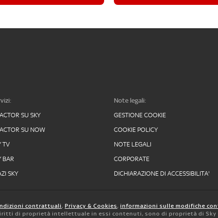
vizi:
Note legali:
FACTOR SU SKY
GESTIONE COOKIE
FACTOR SU NOW
COOKIE POLICY
Y TV
NOTE LEGALI
Y BAR
CORPORATE
ZI SKY
DICHIARAZIONE DI ACCESSIBILITA'
ndizioni contrattuali
,
Privacy & Cookies
,
informazioni sulle modifiche con
 diritti di proprietà intellettuale in essi contenuti, sono di proprietà di Sk