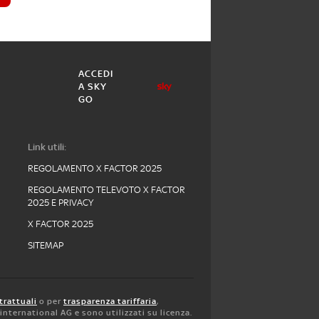
ACCEDI
A SKY
GO
Link utili:
REGOLAMENTO X FACTOR 2025
REGOLAMENTO TELEVOTO X FACTOR
2025 E PRIVACY
X FACTOR 2025
SITEMAP
trattuali
o per
trasparenza tariffaria
,
y international AG e sono utilizzati su licenza.