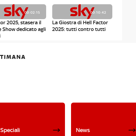
00:02:15
00:10:42
or 2025, stasera il
La Giostra di Hell Factor
e Show dedicato agli
2025: tutti contro tutti
i
ETTIMANA
Speciali
News