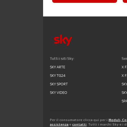
Tutti i siti Sky:
Ser
SKY ARTE
X 
SKY TG24
X 
SKY SPORT
SK
SKY VIDEO
SK
SPA
Per il consumatore clicca qui per i
Moduli, Co
assistenza
e
contatti
. Tutti i marchi Sky e i