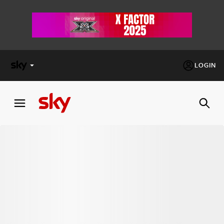
LOGIN
X
FACTOR
MASTERCHEF
PECHINO
EXPRESS
Cos’altro vedere:
PROGRAMMI SKY
Un mondo di offerte:
SKY.IT
NOW