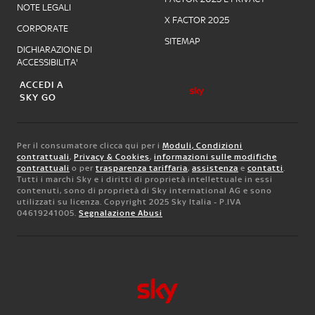
NOTE LEGALI
X FACTOR 2025
CORPORATE
SITEMAP
DICHIARAZIONE DI
ACCESSIBILITA'
ACCEDI A
SKY GO
Per il consumatore clicca qui per i
Moduli, Condizioni
contrattuali
,
Privacy & Cookies
,
informazioni sulle modifiche
contrattuali
o per
trasparenza tariffaria
,
assistenza
e
contatti
.
Tutti i marchi Sky e i diritti di proprietà intellettuale in essi
contenuti, sono di proprietà di Sky international AG e sono
utilizzati su licenza. Copyright 2025 Sky Italia - P.IVA
04619241005.
Segnalazione Abusi