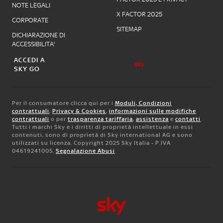
NOTE LEGALI
X FACTOR 2025
CORPORATE
SITEMAP
DICHIARAZIONE DI
ACCESSIBILITA'
ACCEDI A
SKY GO
Per il consumatore clicca qui per i
Moduli, Condizioni
contrattuali
,
Privacy & Cookies
,
informazioni sulle modifiche
contrattuali
o per
trasparenza tariffaria
,
assistenza
e
contatti
.
Tutti i marchi Sky e i diritti di proprietà intellettuale in essi
contenuti, sono di proprietà di Sky international AG e sono
utilizzati su licenza. Copyright 2025 Sky Italia - P.IVA
04619241005.
Segnalazione Abusi