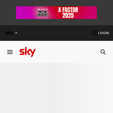
LOGIN
X
FACTOR
MASTERCHEF
PECHINO
EXPRESS
Cos’altro vedere:
PROGRAMMI SKY
Un mondo di offerte:
SKY.IT
NOW