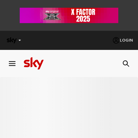
LOGIN
X
FACTOR
MASTERCHEF
PECHINO
EXPRESS
Cos’altro vedere:
PROGRAMMI SKY
Un mondo di offerte:
SKY.IT
NOW