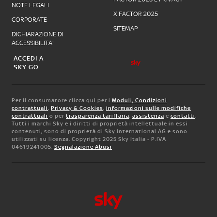
NOTE LEGALI
X FACTOR 2025
CORPORATE
SITEMAP
DICHIARAZIONE DI
ACCESSIBILITA'
ACCEDI A
SKY GO
Per il consumatore clicca qui per i
Moduli, Condizioni
contrattuali
,
Privacy & Cookies
,
informazioni sulle modifiche
contrattuali
o per
trasparenza tariffaria
,
assistenza
e
contatti
.
Tutti i marchi Sky e i diritti di proprietà intellettuale in essi
contenuti, sono di proprietà di Sky international AG e sono
utilizzati su licenza. Copyright 2025 Sky Italia - P.IVA
04619241005.
Segnalazione Abusi