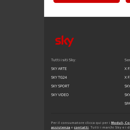
Tutti i siti Sky:
Ser
SKY ARTE
X 
SKY TG24
X 
SKY SPORT
SK
SKY VIDEO
SK
SPA
Per il consumatore clicca qui per i
Moduli, Co
assistenza
e
contatti
. Tutti i marchi Sky e i