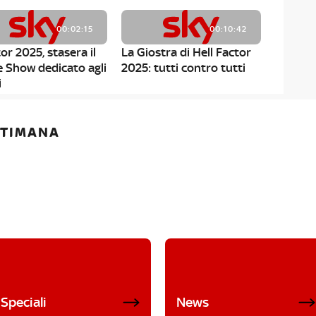
00:02:15
00:10:42
or 2025, stasera il
La Giostra di Hell Factor
e Show dedicato agli
2025: tutti contro tutti
i
ETTIMANA
Speciali
News