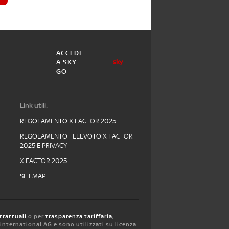
ACCEDI
A SKY
GO
Link utili:
REGOLAMENTO X FACTOR 2025
REGOLAMENTO TELEVOTO X FACTOR
2025 E PRIVACY
X FACTOR 2025
SITEMAP
trattuali
o per
trasparenza tariffaria
,
y international AG e sono utilizzati su licenza.