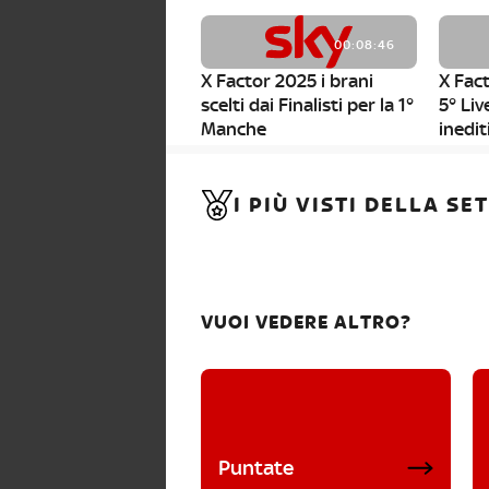
00:08:46
X Factor 2025 i brani
X Fact
scelti dai Finalisti per la 1°
5° Liv
Manche
inedit
00:01:11
I PIÙ VISTI DELLA S
X Factor 2025, da stasera
al via i nuovi Bootcamp!
VUOI VEDERE ALTRO?
Puntate