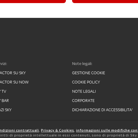
vizi:
Note legali:
FACTOR SU SKY
GESTIONE COOKIE
FACTOR SU NOW
COOKIE POLICY
Y TV
NOTE LEGALI
Y BAR
CORPORATE
ZI SKY
DICHIARAZIONE DI ACCESSIBILITA'
ndizioni contrattuali
,
Privacy & Cookies
,
informazioni sulle modifiche con
 diritti di proprietà intellettuale in essi contenuti, sono di proprietà di Sk