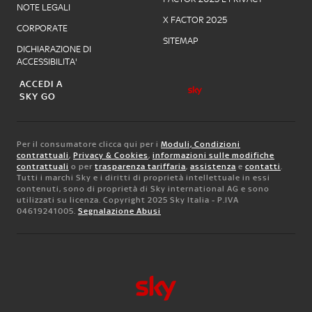
NOTE LEGALI
X FACTOR 2025
CORPORATE
SITEMAP
DICHIARAZIONE DI
ACCESSIBILITA'
ACCEDI A
SKY GO
Per il consumatore clicca qui per i
Moduli, Condizioni
contrattuali
,
Privacy & Cookies
,
informazioni sulle modifiche
contrattuali
o per
trasparenza tariffaria
,
assistenza
e
contatti
.
Tutti i marchi Sky e i diritti di proprietà intellettuale in essi
contenuti, sono di proprietà di Sky international AG e sono
utilizzati su licenza. Copyright 2025 Sky Italia - P.IVA
04619241005.
Segnalazione Abusi