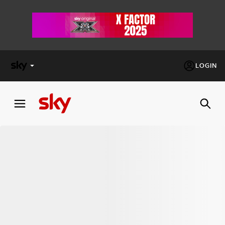
LOGIN
X
FACTOR
MASTERCHEF
PECHINO
EXPRESS
Cos’altro vedere:
PROGRAMMI SKY
Un mondo di offerte:
SKY.IT
NOW