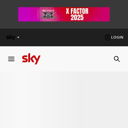
LOGIN
X
FACTOR
MASTERCHEF
PECHINO
EXPRESS
Cos’altro vedere:
PROGRAMMI SKY
Un mondo di offerte:
SKY.IT
NOW