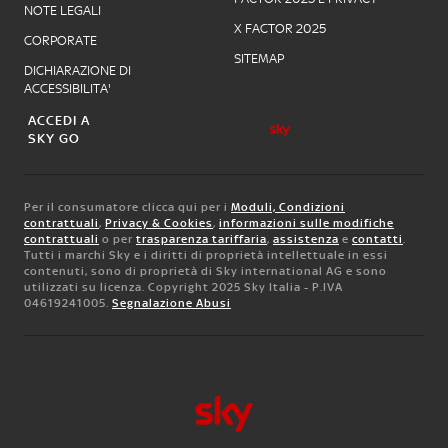
NOTE LEGALI
X FACTOR 2025
CORPORATE
SITEMAP
DICHIARAZIONE DI
ACCESSIBILITA'
ACCEDI A
SKY GO
Per il consumatore clicca qui per i
Moduli, Condizioni
contrattuali
,
Privacy & Cookies
,
informazioni sulle modifiche
contrattuali
o per
trasparenza tariffaria
,
assistenza
e
contatti
.
Tutti i marchi Sky e i diritti di proprietà intellettuale in essi
contenuti, sono di proprietà di Sky international AG e sono
utilizzati su licenza. Copyright 2025 Sky Italia - P.IVA
04619241005.
Segnalazione Abusi