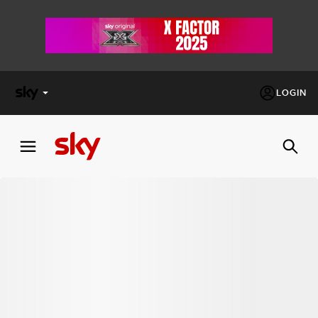
LOGIN
X
FACTOR
MASTERCHEF
PECHINO
EXPRESS
Cos’altro vedere:
PROGRAMMI SKY
Un mondo di offerte:
SKY.IT
NOW