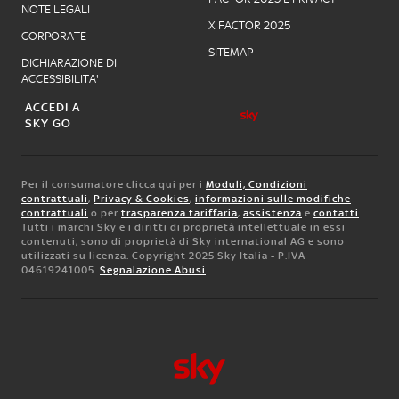
NOTE LEGALI
X FACTOR 2025
CORPORATE
SITEMAP
DICHIARAZIONE DI
ACCESSIBILITA'
ACCEDI A
SKY GO
Per il consumatore clicca qui per i
Moduli, Condizioni
contrattuali
,
Privacy & Cookies
,
informazioni sulle modifiche
contrattuali
o per
trasparenza tariffaria
,
assistenza
e
contatti
.
Tutti i marchi Sky e i diritti di proprietà intellettuale in essi
contenuti, sono di proprietà di Sky international AG e sono
utilizzati su licenza. Copyright 2025 Sky Italia - P.IVA
04619241005.
Segnalazione Abusi