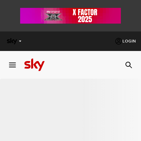
LOGIN
X
FACTOR
MASTERCHEF
PECHINO
EXPRESS
Cos’altro vedere:
PROGRAMMI SKY
Un mondo di offerte:
SKY.IT
NOW