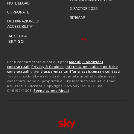
NOTE LEGALI
X FACTOR 2025
CORPORATE
SITEMAP
DICHIARAZIONE DI
ACCESSIBILITA'
ACCEDI A
SKY GO
Per il consumatore clicca qui per i
Moduli, Condizioni
contrattuali
,
Privacy & Cookies
,
informazioni sulle modifiche
contrattuali
o per
trasparenza tariffaria
,
assistenza
e
contatti
.
Tutti i marchi Sky e i diritti di proprietà intellettuale in essi
contenuti, sono di proprietà di Sky international AG e sono
utilizzati su licenza. Copyright 2025 Sky Italia - P.IVA
04619241005.
Segnalazione Abusi