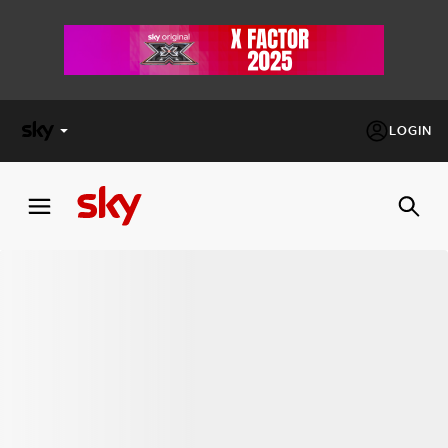
LOGIN
X
FACTOR
MASTERCHEF
PECHINO
EXPRESS
Cos’altro vedere:
PROGRAMMI SKY
Un mondo di offerte:
SKY.IT
NOW