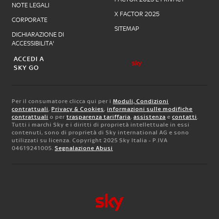
NOTE LEGALI
X FACTOR 2025
CORPORATE
SITEMAP
DICHIARAZIONE DI
ACCESSIBILITA'
ACCEDI A
SKY GO
Per il consumatore clicca qui per i
Moduli, Condizioni
contrattuali
,
Privacy & Cookies
,
informazioni sulle modifiche
contrattuali
o per
trasparenza tariffaria
,
assistenza
e
contatti
.
Tutti i marchi Sky e i diritti di proprietà intellettuale in essi
contenuti, sono di proprietà di Sky international AG e sono
utilizzati su licenza. Copyright 2025 Sky Italia - P.IVA
04619241005.
Segnalazione Abusi