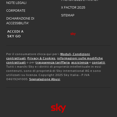
NOTE LEGALI
X FACTOR 2025
CORPORATE
SITEMAP
DICHIARAZIONE DI
ACCESSIBILITA'
ACCEDI A
SKY GO
Per il consumatore clicca qui per i
Moduli, Condizioni
contrattuali
,
Privacy & Cookies
,
informazioni sulle modifiche
contrattuali
o per
trasparenza tariffaria
,
assistenza
e
contatti
.
Tutti i marchi Sky e i diritti di proprietà intellettuale in essi
contenuti, sono di proprietà di Sky international AG e sono
utilizzati su licenza. Copyright 2025 Sky Italia - P.IVA
04619241005.
Segnalazione Abusi