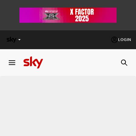
LOGIN
X
FACTOR
MASTERCHEF
PECHINO
EXPRESS
Cos’altro vedere:
PROGRAMMI SKY
Un mondo di offerte:
SKY.IT
NOW