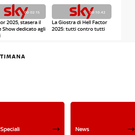
00:02:15
00:10:42
or 2025, stasera il
La Giostra di Hell Factor
e Show dedicato agli
2025: tutti contro tutti
i
ETTIMANA
Speciali
News