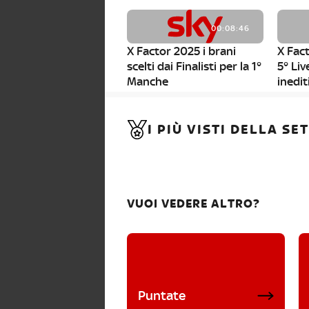
00:08:46
X Factor 2025 i brani
X Fact
scelti dai Finalisti per la 1°
5° Liv
Manche
inedit
00:01:11
I PIÙ VISTI DELLA S
X Factor 2025, da stasera
al via i nuovi Bootcamp!
VUOI VEDERE ALTRO?
Puntate