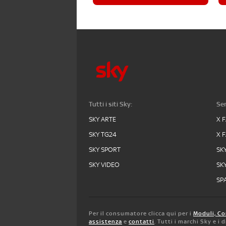
Tutti i siti Sky:
Ser
SKY ARTE
X 
SKY TG24
X 
SKY SPORT
SK
SKY VIDEO
SK
SPA
Per il consumatore clicca qui per i
Moduli, Co
assistenza
e
contatti
. Tutti i marchi Sky e i