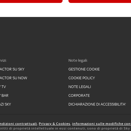
vizi:
Note legali:
FACTOR SU SKY
GESTIONE COOKIE
FACTOR SU NOW
COOKIE POLICY
Y TV
NOTE LEGALI
Y BAR
CORPORATE
ZI SKY
DICHIARAZIONE DI ACCESSIBILITA'
ndizioni contrattuali
,
Privacy & Cookies
,
informazioni sulle modifiche con
 diritti di proprietà intellettuale in essi contenuti, sono di proprietà di Sk