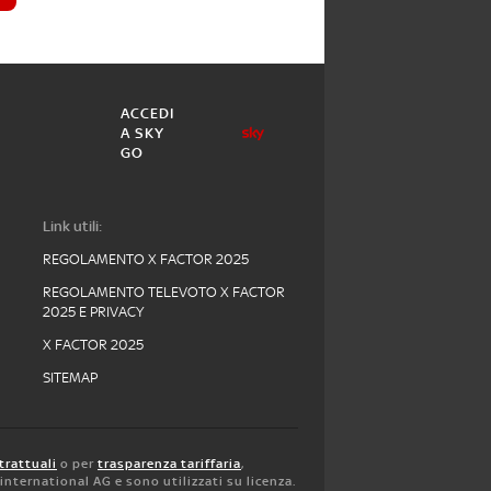
ACCEDI
A SKY
GO
Link utili:
REGOLAMENTO X FACTOR 2025
REGOLAMENTO TELEVOTO X FACTOR
2025 E PRIVACY
X FACTOR 2025
SITEMAP
trattuali
o per
trasparenza tariffaria
,
y international AG e sono utilizzati su licenza.