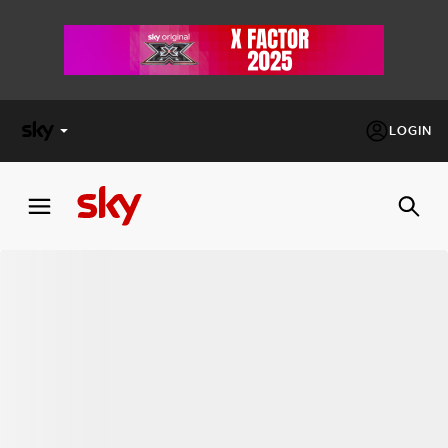
LOGIN
X
FACTOR
MASTERCHEF
PECHINO
EXPRESS
Cos’altro vedere:
PROGRAMMI SKY
Un mondo di offerte:
SKY.IT
NOW