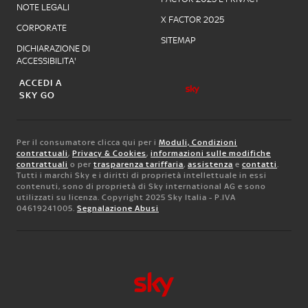
NOTE LEGALI
X FACTOR 2025
CORPORATE
SITEMAP
DICHIARAZIONE DI
ACCESSIBILITA'
ACCEDI A
SKY GO
Per il consumatore clicca qui per i
Moduli, Condizioni
contrattuali
,
Privacy & Cookies
,
informazioni sulle modifiche
contrattuali
o per
trasparenza tariffaria
,
assistenza
e
contatti
.
Tutti i marchi Sky e i diritti di proprietà intellettuale in essi
contenuti, sono di proprietà di Sky international AG e sono
utilizzati su licenza. Copyright 2025 Sky Italia - P.IVA
04619241005.
Segnalazione Abusi