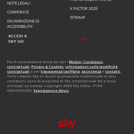
NOTE LEGALI
X FACTOR 2025
CORPORATE
SITEMAP
DICHIARAZIONE DI
ACCESSIBILITA'
ACCEDI A
SKY GO
Per il consumatore clicca qui per i
Moduli, Condizioni
contrattuali
,
Privacy & Cookies
,
informazioni sulle modifiche
contrattuali
o per
trasparenza tariffaria
,
assistenza
e
contatti
.
Tutti i marchi Sky e i diritti di proprietà intellettuale in essi
contenuti, sono di proprietà di Sky international AG e sono
utilizzati su licenza. Copyright 2025 Sky Italia - P.IVA
04619241005.
Segnalazione Abusi