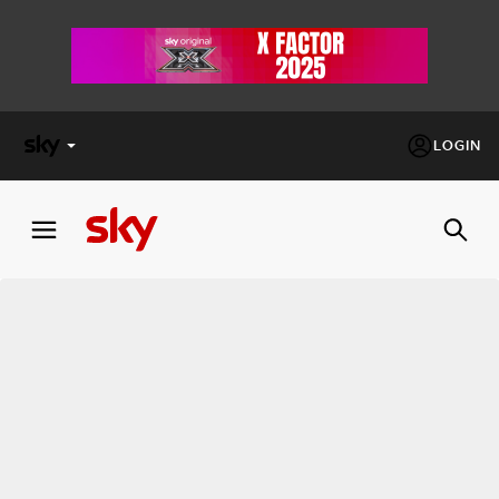
LOGIN
X
FACTOR
MASTERCHEF
PECHINO
EXPRESS
Cos’altro vedere:
PROGRAMMI SKY
Un mondo di offerte:
SKY.IT
NOW