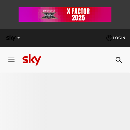
LOGIN
X
FACTOR
MASTERCHEF
PECHINO
EXPRESS
Cos’altro vedere:
PROGRAMMI SKY
Un mondo di offerte:
SKY.IT
NOW