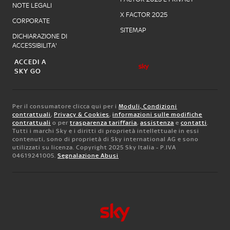
NOTE LEGALI
X FACTOR 2025
CORPORATE
SITEMAP
DICHIARAZIONE DI
ACCESSIBILITA'
ACCEDI A
SKY GO
Per il consumatore clicca qui per i
Moduli, Condizioni
contrattuali
,
Privacy & Cookies
,
informazioni sulle modifiche
contrattuali
o per
trasparenza tariffaria
,
assistenza
e
contatti
.
Tutti i marchi Sky e i diritti di proprietà intellettuale in essi
contenuti, sono di proprietà di Sky international AG e sono
utilizzati su licenza. Copyright 2025 Sky Italia - P.IVA
04619241005.
Segnalazione Abusi