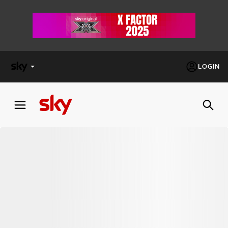
LOGIN
X
FACTOR
MASTERCHEF
PECHINO
EXPRESS
Cos’altro vedere:
PROGRAMMI SKY
Un mondo di offerte:
SKY.IT
NOW