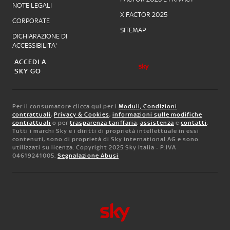
NOTE LEGALI
X FACTOR 2025
CORPORATE
SITEMAP
DICHIARAZIONE DI
ACCESSIBILITA'
ACCEDI A
SKY GO
Per il consumatore clicca qui per i
Moduli, Condizioni
contrattuali
,
Privacy & Cookies
,
informazioni sulle modifiche
contrattuali
o per
trasparenza tariffaria
,
assistenza
e
contatti
.
Tutti i marchi Sky e i diritti di proprietà intellettuale in essi
contenuti, sono di proprietà di Sky international AG e sono
utilizzati su licenza. Copyright 2025 Sky Italia - P.IVA
04619241005.
Segnalazione Abusi