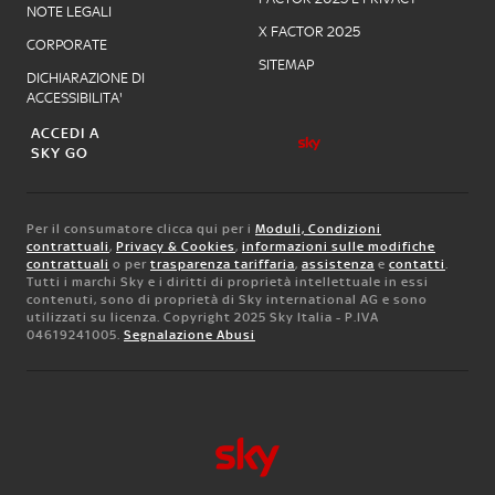
NOTE LEGALI
X FACTOR 2025
CORPORATE
SITEMAP
DICHIARAZIONE DI
ACCESSIBILITA'
ACCEDI A
SKY GO
Per il consumatore clicca qui per i
Moduli, Condizioni
contrattuali
,
Privacy & Cookies
,
informazioni sulle modifiche
contrattuali
o per
trasparenza tariffaria
,
assistenza
e
contatti
.
Tutti i marchi Sky e i diritti di proprietà intellettuale in essi
contenuti, sono di proprietà di Sky international AG e sono
utilizzati su licenza. Copyright 2025 Sky Italia - P.IVA
04619241005.
Segnalazione Abusi