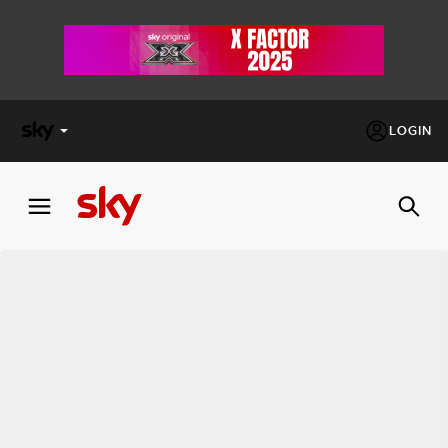
LOGIN
X
FACTOR
MASTERCHEF
PECHINO
EXPRESS
Cos’altro vedere:
PROGRAMMI SKY
Un mondo di offerte:
SKY.IT
NOW