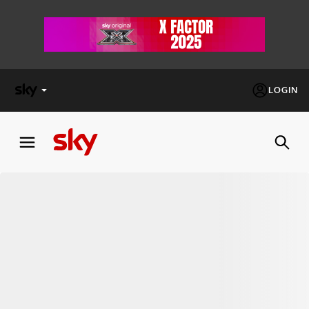
LOGIN
X
FACTOR
MASTERCHEF
PECHINO
EXPRESS
Cos’altro vedere:
PROGRAMMI SKY
Un mondo di offerte:
SKY.IT
NOW