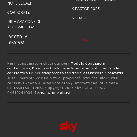
NOTE LEGALI
X FACTOR 2025
CORPORATE
SITEMAP
DICHIARAZIONE DI
ACCESSIBILITA'
ACCEDI A
SKY GO
Per il consumatore clicca qui per i
Moduli, Condizioni
contrattuali
,
Privacy & Cookies
,
informazioni sulle modifiche
contrattuali
o per
trasparenza tariffaria
,
assistenza
e
contatti
.
Tutti i marchi Sky e i diritti di proprietà intellettuale in essi
contenuti, sono di proprietà di Sky international AG e sono
utilizzati su licenza. Copyright 2025 Sky Italia - P.IVA
04619241005.
Segnalazione Abusi