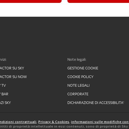
vizi:
Note legali:
FACTOR SU SKY
GESTIONE COOKIE
FACTOR SU NOW
COOKIE POLICY
Y TV
NOTE LEGALI
Y BAR
CORPORATE
ZI SKY
DICHIARAZIONE DI ACCESSIBILITA'
ndizioni contrattuali
,
Privacy & Cookies
,
informazioni sulle modifiche con
 diritti di proprietà intellettuale in essi contenuti, sono di proprietà di Sk