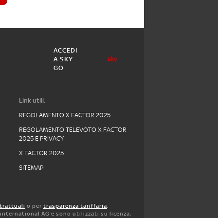
ACCEDI
A SKY
GO
Link utili:
REGOLAMENTO X FACTOR 2025
REGOLAMENTO TELEVOTO X FACTOR
2025 E PRIVACY
X FACTOR 2025
SITEMAP
trattuali
o per
trasparenza tariffaria
,
y international AG e sono utilizzati su licenza.