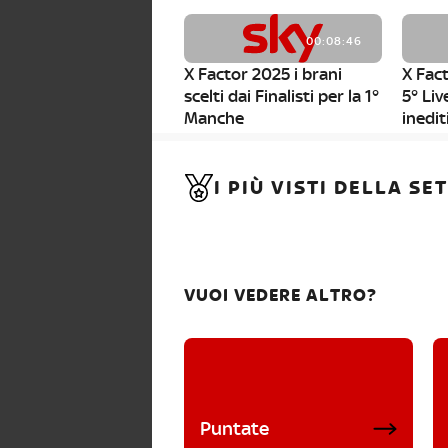
00:08:46
X Factor 2025 i brani
X Fact
scelti dai Finalisti per la 1°
5° Liv
Manche
inedit
00:01:11
I PIÙ VISTI DELLA S
X Factor 2025, da stasera
al via i nuovi Bootcamp!
VUOI VEDERE ALTRO?
Puntate