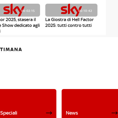
00:02:15
00:10:42
or 2025, stasera il
La Giostra di Hell Factor
e Show dedicato agli
2025: tutti contro tutti
i
ETTIMANA
Speciali
News