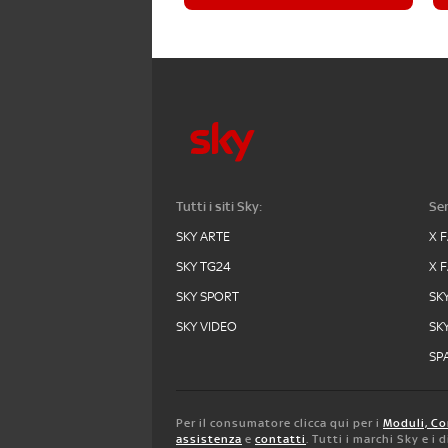
Tutti i siti Sky:
Ser
SKY ARTE
X 
SKY TG24
X 
SKY SPORT
SK
SKY VIDEO
SK
SPA
Per il consumatore clicca qui per i
Moduli, Co
assistenza
e
contatti
. Tutti i marchi Sky e i