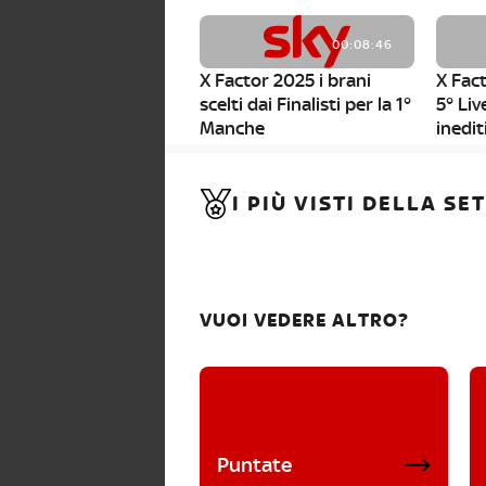
00:08:46
X Factor 2025 i brani
X Fact
scelti dai Finalisti per la 1°
5° Liv
Manche
inedit
00:01:11
I PIÙ VISTI DELLA S
X Factor 2025, da stasera
al via i nuovi Bootcamp!
VUOI VEDERE ALTRO?
Puntate