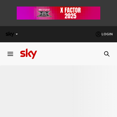
LOGIN
X
FACTOR
MASTERCHEF
PECHINO
EXPRESS
Cos’altro vedere:
PROGRAMMI SKY
Un mondo di offerte:
SKY.IT
NOW