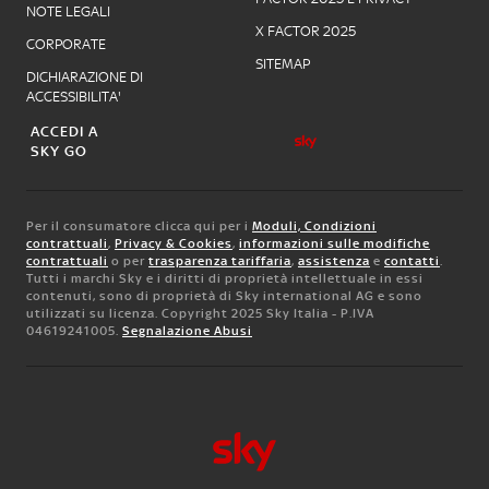
NOTE LEGALI
X FACTOR 2025
CORPORATE
SITEMAP
DICHIARAZIONE DI
ACCESSIBILITA'
ACCEDI A
SKY GO
Per il consumatore clicca qui per i
Moduli, Condizioni
contrattuali
,
Privacy & Cookies
,
informazioni sulle modifiche
contrattuali
o per
trasparenza tariffaria
,
assistenza
e
contatti
.
Tutti i marchi Sky e i diritti di proprietà intellettuale in essi
contenuti, sono di proprietà di Sky international AG e sono
utilizzati su licenza. Copyright 2025 Sky Italia - P.IVA
04619241005.
Segnalazione Abusi