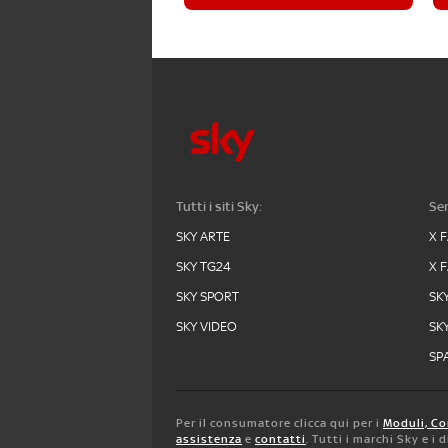
Tutti i siti Sky:
Ser
SKY ARTE
X 
SKY TG24
X 
SKY SPORT
SK
SKY VIDEO
SK
SPA
Per il consumatore clicca qui per i
Moduli, Co
assistenza
e
contatti
. Tutti i marchi Sky e i