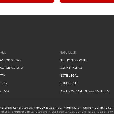
vizi:
Note legali:
FACTOR SU SKY
GESTIONE COOKIE
FACTOR SU NOW
COOKIE POLICY
Y TV
NOTE LEGALI
Y BAR
CORPORATE
ZI SKY
DICHIARAZIONE DI ACCESSIBILITA'
ndizioni contrattuali
,
Privacy & Cookies
,
informazioni sulle modifiche con
 diritti di proprietà intellettuale in essi contenuti, sono di proprietà di Sk