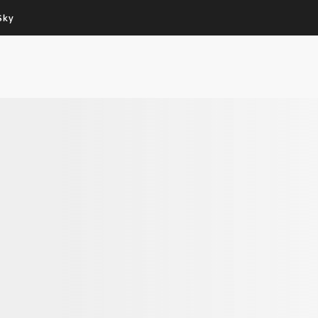
Sky
Cos’altro vedere:
Un mondo di offerte:
PROGRAMMI SKY
SKY.IT
NOW
PECHINO EXPRESS