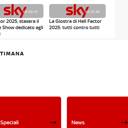
00:02:15
00:10:42
or 2025, stasera il
La Giostra di Hell Factor
e Show dedicato agli
2025: tutti contro tutti
i
ETTIMANA
Speciali
News