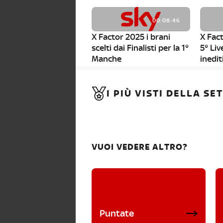
00:08:46
X Factor 2025 i brani
X Fact
scelti dai Finalisti per la 1°
5° Liv
Manche
inedit
00:01:11
I PIÙ VISTI DELLA S
X Factor 2025, da stasera
al via i nuovi Bootcamp!
VUOI VEDERE ALTRO?
Puntate