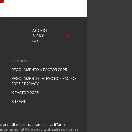
ACCEDI
A SKY
GO
Link utili:
REGOLAMENTO X FACTOR 2025
REGOLAMENTO TELEVOTO X FACTOR
2025 E PRIVACY
X FACTOR 2025
SITEMAP
trattuali
o per
trasparenza tariffaria
,
y international AG e sono utilizzati su licenza.