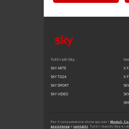
Tutti i siti Sky:
Ser
SKY ARTE
X 
SKY TG24
X 
SKY SPORT
SK
SKY VIDEO
SK
SPA
Per il consumatore clicca qui per i
Moduli, Co
assistenza
e
contatti
. Tutti i marchi Sky e i