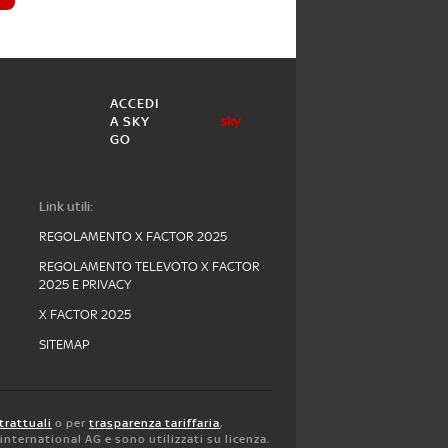
ACCEDI
A SKY
GO
Link utili:
REGOLAMENTO X FACTOR 2025
REGOLAMENTO TELEVOTO X FACTOR
2025 E PRIVACY
X FACTOR 2025
SITEMAP
trattuali
o per
trasparenza tariffaria
,
y international AG e sono utilizzati su licenza.