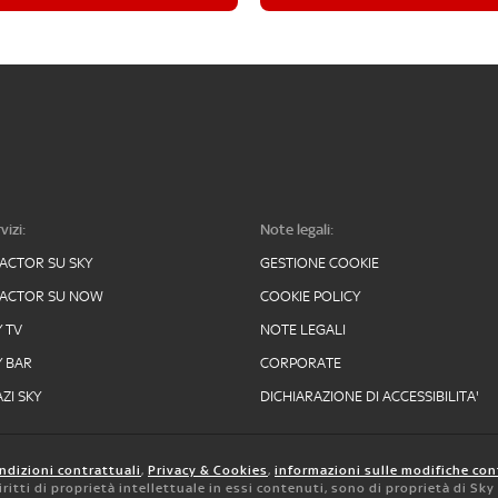
vizi:
Note legali:
FACTOR SU SKY
GESTIONE COOKIE
FACTOR SU NOW
COOKIE POLICY
Y TV
NOTE LEGALI
Y BAR
CORPORATE
ZI SKY
DICHIARAZIONE DI ACCESSIBILITA'
ndizioni contrattuali
,
Privacy & Cookies
,
informazioni sulle modifiche con
 diritti di proprietà intellettuale in essi contenuti, sono di proprietà di Sk