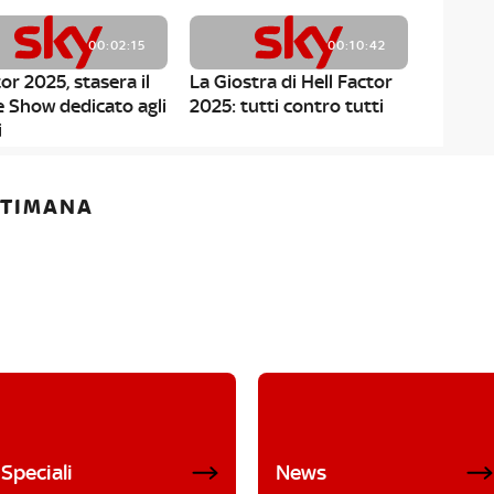
00:02:15
00:10:42
or 2025, stasera il
La Giostra di Hell Factor
e Show dedicato agli
2025: tutti contro tutti
i
ETTIMANA
Speciali
News