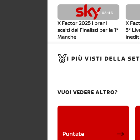
00:08:46
X Factor 2025 i brani
X Fact
scelti dai Finalisti per la 1°
5° Liv
Manche
inedit
00:01:11
I PIÙ VISTI DELLA S
X Factor 2025, da stasera
al via i nuovi Bootcamp!
VUOI VEDERE ALTRO?
Puntate