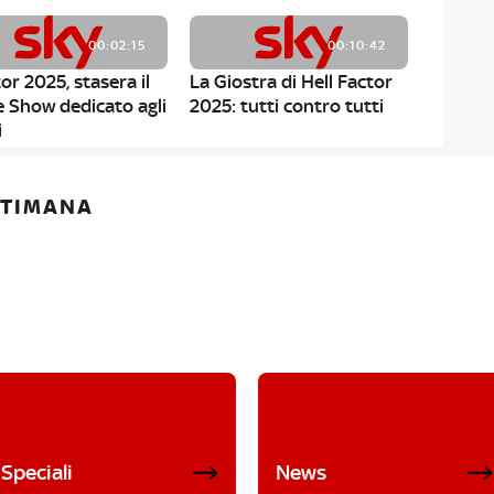
00:02:15
00:10:42
or 2025, stasera il
La Giostra di Hell Factor
e Show dedicato agli
2025: tutti contro tutti
i
ETTIMANA
Speciali
News