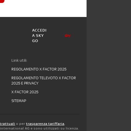
ACCEDI
A SKY
GO
Link utili:
REGOLAMENTO X FACTOR 2025
REGOLAMENTO TELEVOTO X FACTOR
2025 E PRIVACY
X FACTOR 2025
SITEMAP
trattuali
o per
trasparenza tariffaria
,
y international AG e sono utilizzati su licenza.