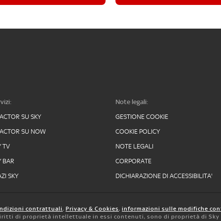
vizi:
Note legali:
FACTOR SU SKY
GESTIONE COOKIE
FACTOR SU NOW
COOKIE POLICY
Y TV
NOTE LEGALI
Y BAR
CORPORATE
ZI SKY
DICHIARAZIONE DI ACCESSIBILITA'
ndizioni contrattuali
,
Privacy & Cookies
,
informazioni sulle modifiche con
 diritti di proprietà intellettuale in essi contenuti, sono di proprietà di Sk