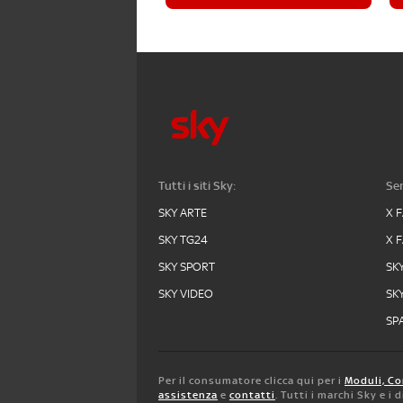
Tutti i siti Sky:
Ser
SKY ARTE
X 
SKY TG24
X 
SKY SPORT
SK
SKY VIDEO
SK
SPA
Per il consumatore clicca qui per i
Moduli, Co
assistenza
e
contatti
. Tutti i marchi Sky e i