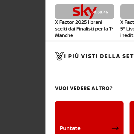
00:08:46
X Factor 2025 i brani
X Fact
scelti dai Finalisti per la 1°
5° Liv
Manche
inedit
00:01:11
I PIÙ VISTI DELLA S
X Factor 2025, da stasera
al via i nuovi Bootcamp!
VUOI VEDERE ALTRO?
Puntate