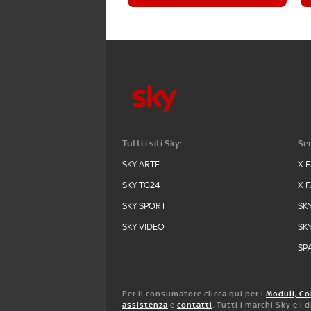
Tutti i siti Sky:
Ser
SKY ARTE
X 
SKY TG24
X 
SKY SPORT
SK
SKY VIDEO
SK
SPA
Per il consumatore clicca qui per i
Moduli, Co
assistenza
e
contatti
. Tutti i marchi Sky e i