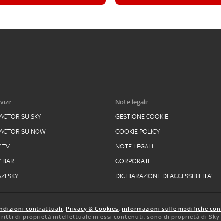
vizi:
Note legali:
FACTOR SU SKY
GESTIONE COOKIE
FACTOR SU NOW
COOKIE POLICY
Y TV
NOTE LEGALI
Y BAR
CORPORATE
ZI SKY
DICHIARAZIONE DI ACCESSIBILITA'
ndizioni contrattuali
,
Privacy & Cookies
,
informazioni sulle modifiche con
 diritti di proprietà intellettuale in essi contenuti, sono di proprietà di Sk