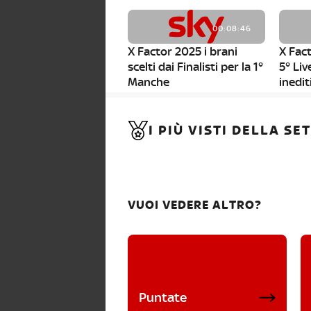
00:08:46
X Factor 2025 i brani
X Fact
scelti dai Finalisti per la 1°
5° Liv
Manche
inedit
00:01:11
I PIÙ VISTI DELLA S
X Factor 2025, da stasera
al via i nuovi Bootcamp!
VUOI VEDERE ALTRO?
Puntate