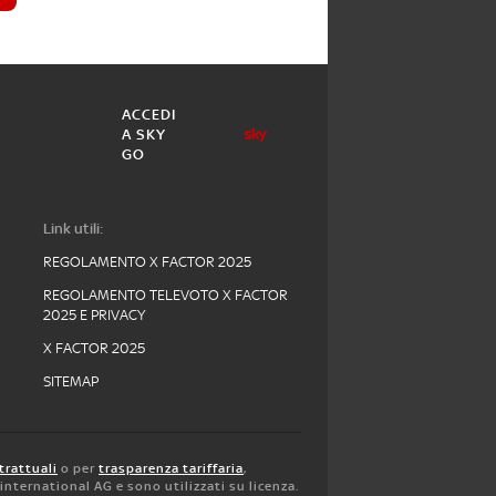
ACCEDI
A SKY
GO
Link utili:
REGOLAMENTO X FACTOR 2025
REGOLAMENTO TELEVOTO X FACTOR
2025 E PRIVACY
X FACTOR 2025
SITEMAP
trattuali
o per
trasparenza tariffaria
,
y international AG e sono utilizzati su licenza.