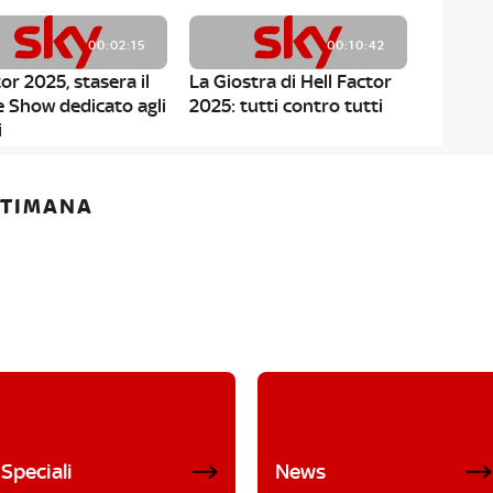
00:02:15
00:10:42
or 2025, stasera il
La Giostra di Hell Factor
e Show dedicato agli
2025: tutti contro tutti
i
ETTIMANA
Speciali
News