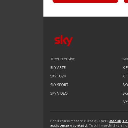
Tutti i siti Sky:
Ser
SKY ARTE
X 
SKY TG24
X 
SKY SPORT
SK
SKY VIDEO
SK
SPA
Per il consumatore clicca qui per i
Moduli, Co
assistenza
e
contatti
. Tutti i marchi Sky e i