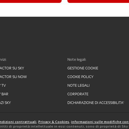
vizi:
Note legali:
FACTOR SU SKY
GESTIONE COOKIE
FACTOR SU NOW
COOKIE POLICY
Y TV
NOTE LEGALI
Y BAR
CORPORATE
ZI SKY
DICHIARAZIONE DI ACCESSIBILITA'
ndizioni contrattuali
,
Privacy & Cookies
,
informazioni sulle modifiche con
 diritti di proprietà intellettuale in essi contenuti, sono di proprietà di Sk