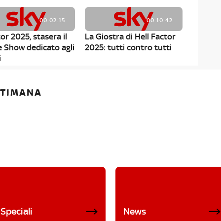
00:02:15
00:10:42
or 2025, stasera il
La Giostra di Hell Factor
e Show dedicato agli
2025: tutti contro tutti
i
ETTIMANA
Speciali
News