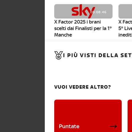
00:08:46
X Factor 2025 i brani
X Fact
scelti dai Finalisti per la 1°
5° Liv
Manche
inedit
00:01:11
I PIÙ VISTI DELLA S
X Factor 2025, da stasera
al via i nuovi Bootcamp!
VUOI VEDERE ALTRO?
Puntate