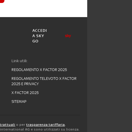
ACCEDI
A SKY
GO
Link utili:
REGOLAMENTO X FACTOR 2025
REGOLAMENTO TELEVOTO X FACTOR
2025 E PRIVACY
X FACTOR 2025
SITEMAP
trattuali
o per
trasparenza tariffaria
,
y international AG e sono utilizzati su licenza.