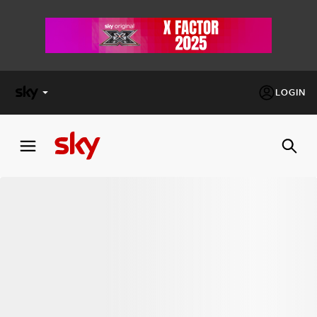
LOGIN
X
FACTOR
MASTERCHEF
PECHINO
EXPRESS
Cos’altro vedere:
PROGRAMMI SKY
Un mondo di offerte:
SKY.IT
NOW