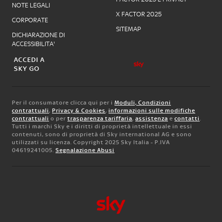
NOTE LEGALI
X FACTOR 2025
CORPORATE
SITEMAP
DICHIARAZIONE DI
ACCESSIBILITA'
ACCEDI A
SKY GO
Per il consumatore clicca qui per i
Moduli, Condizioni
contrattuali
,
Privacy & Cookies
,
informazioni sulle modifiche
contrattuali
o per
trasparenza tariffaria
,
assistenza
e
contatti
.
Tutti i marchi Sky e i diritti di proprietà intellettuale in essi
contenuti, sono di proprietà di Sky international AG e sono
utilizzati su licenza. Copyright 2025 Sky Italia - P.IVA
04619241005.
Segnalazione Abusi