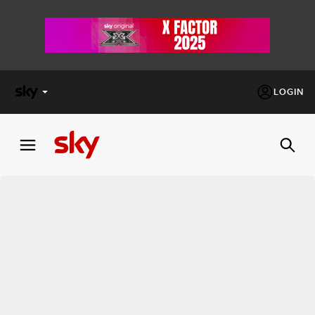
LOGIN
X
FACTOR
MASTERCHEF
PECHINO
EXPRESS
Cos’altro vedere:
PROGRAMMI SKY
Un mondo di offerte:
SKY.IT
NOW