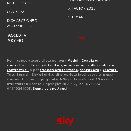
NOTE LEGALI
X FACTOR 2025
CORPORATE
SITEMAP
DICHIARAZIONE DI
ACCESSIBILITA'
ACCEDI A
SKY GO
Per il consumatore clicca qui per i
Moduli, Condizioni
contrattuali
,
Privacy & Cookies
,
informazioni sulle modifiche
contrattuali
o per
trasparenza tariffaria
,
assistenza
e
contatti
.
Tutti i marchi Sky e i diritti di proprietà intellettuale in essi
contenuti, sono di proprietà di Sky international AG e sono
utilizzati su licenza. Copyright 2025 Sky Italia - P.IVA
04619241005.
Segnalazione Abusi