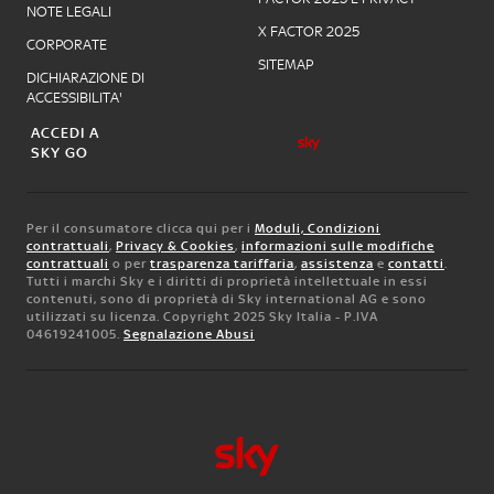
NOTE LEGALI
X FACTOR 2025
CORPORATE
SITEMAP
DICHIARAZIONE DI
ACCESSIBILITA'
ACCEDI A
SKY GO
Per il consumatore clicca qui per i
Moduli, Condizioni
contrattuali
,
Privacy & Cookies
,
informazioni sulle modifiche
contrattuali
o per
trasparenza tariffaria
,
assistenza
e
contatti
.
Tutti i marchi Sky e i diritti di proprietà intellettuale in essi
contenuti, sono di proprietà di Sky international AG e sono
utilizzati su licenza. Copyright 2025 Sky Italia - P.IVA
04619241005.
Segnalazione Abusi