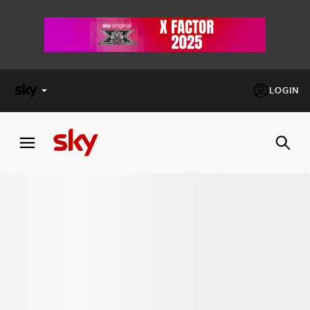
LOGIN
X
FACTOR
MASTERCHEF
PECHINO
EXPRESS
Cos’altro vedere:
PROGRAMMI SKY
Un mondo di offerte:
SKY.IT
NOW