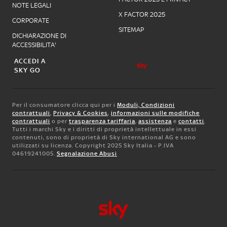
NOTE LEGALI
X FACTOR 2025
CORPORATE
SITEMAP
DICHIARAZIONE DI
ACCESSIBILITA'
ACCEDI A
SKY GO
Per il consumatore clicca qui per i
Moduli, Condizioni
contrattuali
,
Privacy & Cookies
,
informazioni sulle modifiche
contrattuali
o per
trasparenza tariffaria
,
assistenza
e
contatti
.
Tutti i marchi Sky e i diritti di proprietà intellettuale in essi
contenuti, sono di proprietà di Sky international AG e sono
utilizzati su licenza. Copyright 2025 Sky Italia - P.IVA
04619241005.
Segnalazione Abusi