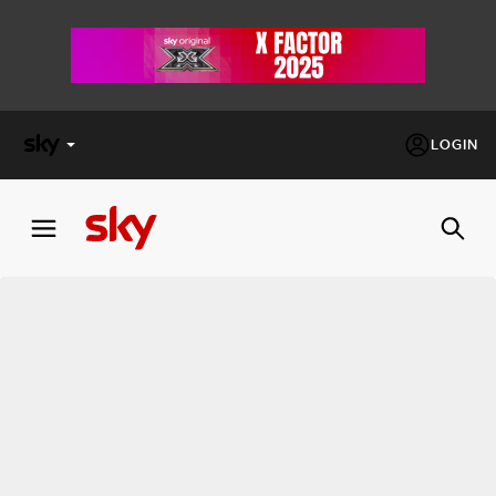
LOGIN
X
FACTOR
MASTERCHEF
PECHINO
EXPRESS
Cos’altro vedere:
PROGRAMMI SKY
Un mondo di offerte:
SKY.IT
NOW