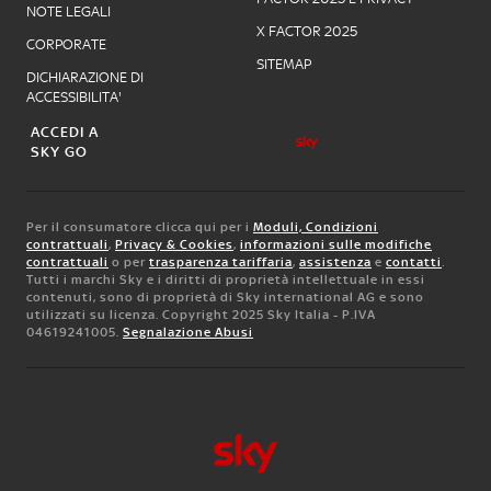
NOTE LEGALI
X FACTOR 2025
CORPORATE
SITEMAP
DICHIARAZIONE DI
ACCESSIBILITA'
ACCEDI A
SKY GO
Per il consumatore clicca qui per i
Moduli, Condizioni
contrattuali
,
Privacy & Cookies
,
informazioni sulle modifiche
contrattuali
o per
trasparenza tariffaria
,
assistenza
e
contatti
.
Tutti i marchi Sky e i diritti di proprietà intellettuale in essi
contenuti, sono di proprietà di Sky international AG e sono
utilizzati su licenza. Copyright 2025 Sky Italia - P.IVA
04619241005.
Segnalazione Abusi