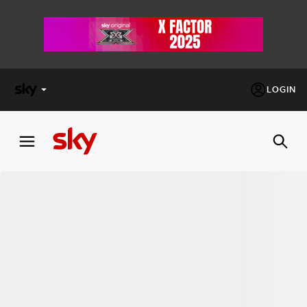
LOGIN
X
FACTOR
MASTERCHEF
PECHINO
EXPRESS
Cos’altro vedere:
PROGRAMMI SKY
Un mondo di offerte:
SKY.IT
NOW