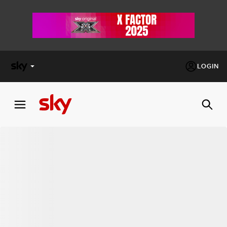
LOGIN
X
FACTOR
MASTERCHEF
PECHINO
EXPRESS
Cos’altro vedere:
PROGRAMMI SKY
Un mondo di offerte:
SKY.IT
NOW