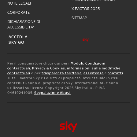
NOTE LEGALI
X FACTOR 2025
CORPORATE
SITEMAP
DICHIARAZIONE DI
ACCESSIBILITA'
ACCEDI A
SKY GO
Per il consumatore clicca qui per i
Moduli, Condizioni
contrattuali
,
Privacy & Cookies
,
informazioni sulle modifiche
contrattuali
o per
trasparenza tariffaria
,
assistenza
e
contatti
.
Tutti i marchi Sky e i diritti di proprietà intellettuale in essi
contenuti, sono di proprietà di Sky international AG e sono
utilizzati su licenza. Copyright 2025 Sky Italia - P.IVA
04619241005.
Segnalazione Abusi