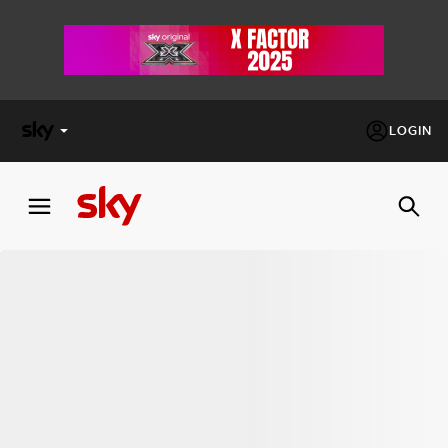
LOGIN
X
FACTOR
MASTERCHEF
PECHINO
EXPRESS
Cos’altro vedere:
PROGRAMMI SKY
Un mondo di offerte:
SKY.IT
NOW