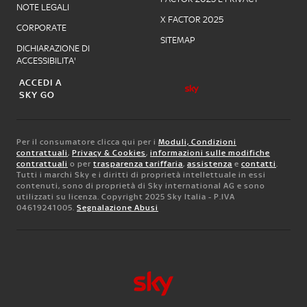
NOTE LEGALI
X FACTOR 2025
CORPORATE
SITEMAP
DICHIARAZIONE DI
ACCESSIBILITA'
ACCEDI A
SKY GO
Per il consumatore clicca qui per i
Moduli, Condizioni
contrattuali
,
Privacy & Cookies
,
informazioni sulle modifiche
contrattuali
o per
trasparenza tariffaria
,
assistenza
e
contatti
.
Tutti i marchi Sky e i diritti di proprietà intellettuale in essi
contenuti, sono di proprietà di Sky international AG e sono
utilizzati su licenza. Copyright 2025 Sky Italia - P.IVA
04619241005.
Segnalazione Abusi